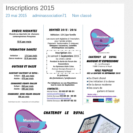
Inscriptions 2015
Danse
23 mai 2015
adminassociation71
Non classé
Choeur Variantes
Guitare et basse
Photos
Nous contacter