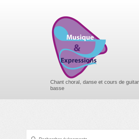
Chant choral, danse et cours de guita
basse
R
S