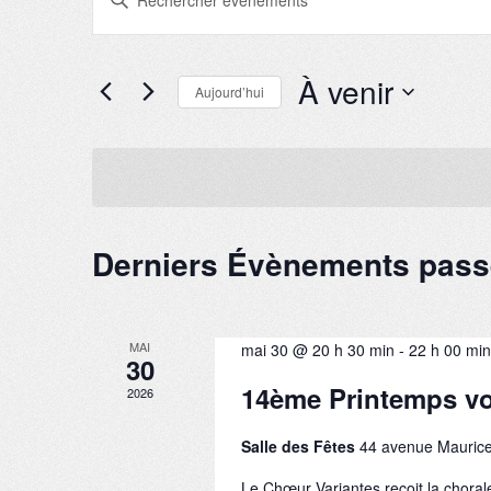
a
e
i
c
s
i
À venir
Aujourd’hui
h
r
m
S
e
o
é
t
l
r
-
e
c
c
c
l
t
Derniers Évènements pas
é
i
h
.
o
R
e
n
e
n
e
c
e
MAI
mai 30 @ 20 h 30 min
-
22 h 00 min
30
h
z
t
e
u
14ème Printemps vo
2026
r
n
n
c
e
Salle des Fêtes
44 avenue Maurice
h
d
a
e
a
Le Chœur Variantes reçoit la chora