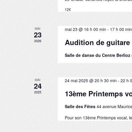
r
t
v
É
e
12€
v
.
i
è
n
g
MAI
mai 23 @ 16 h 00 min
-
17 h 00 min
e
23
a
m
Audition de guitare
2026
e
t
n
t
Salle de danse du Centre Berlioz
i
s
p
o
a
r
n
MAI
24 mai 2025 @ 20 h 30 min
-
22 h 
m
24
o
d
13ème Printemps vo
2025
t
e
-
Salle des Fêtes
44 avenue Maurice
c
v
l
Pour son 13ème Printemps vocal, le
é
u
.