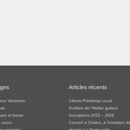
ges
Articles récents
eur Variantes
14ème Printemps vocal
nse
Audition de l’Atelier guitare
tare et basse
Inscriptions 2025 – 2026
 cours
Concert à Chalon, à l’invitation de
s contacter
chorale La Pastourelle