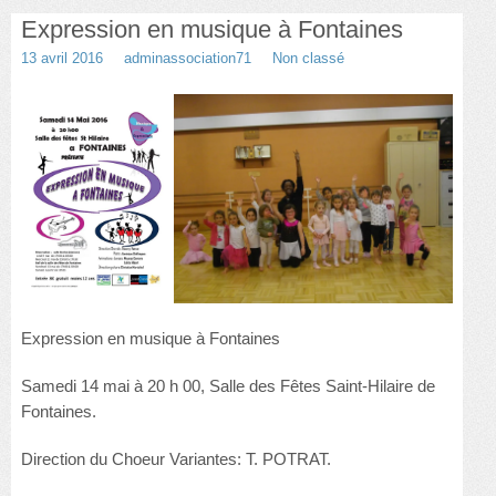
Expression en musique à Fontaines
Danse
13 avril 2016
adminassociation71
Non classé
Choeur Variantes
Guitare et basse
Photos
Nous contacter
Expression en musique à Fontaines
Samedi 14 mai à 20 h 00, Salle des Fêtes Saint-Hilaire de
Fontaines.
Direction du Choeur Variantes: T. POTRAT.