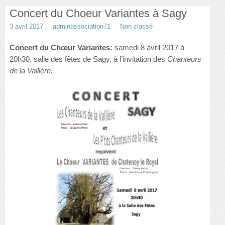
Concert du Choeur Variantes à Sagy
Danse
3 avril 2017
adminassociation71
Non classé
Choeur Variantes
Concert du Chœur Variantes:
samedi 8 avril 2017 à
Guitare et basse
20h30, salle des fêtes de Sagy, à l’invitation des
Chanteurs
de la Vallière.
Photos
Nous contacter