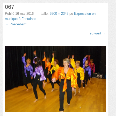
067
Danse
Publié
16 mai 2016
- taille:
3600 × 2348
po
Expression en
Choeur Variantes
musique à Fontaines
← Précédent
Guitare et basse
suivant →
Photos
Nous contacter