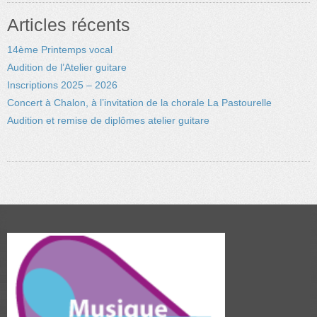
Articles récents
14ème Printemps vocal
Audition de l’Atelier guitare
Inscriptions 2025 – 2026
Concert à Chalon, à l’invitation de la chorale La Pastourelle
Audition et remise de diplômes atelier guitare