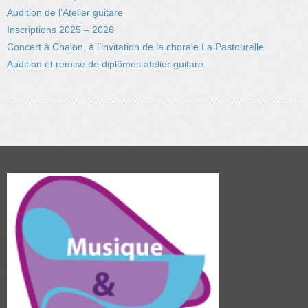
Audition de l’Atelier guitare
Inscriptions 2025 – 2026
Concert à Chalon, à l’invitation de la chorale La Pastourelle
Audition et remise de diplômes atelier guitare