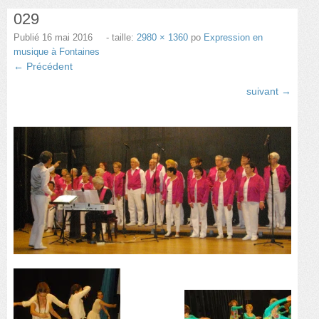
029
Danse
Publié
16 mai 2016
- taille:
2980 × 1360
po
Expression en
Choeur Variantes
musique à Fontaines
← Précédent
Guitare et basse
suivant →
Photos
Nous contacter