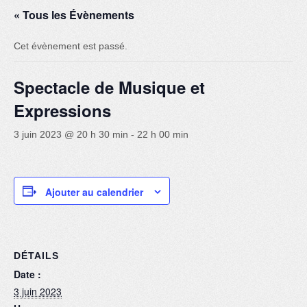
« Tous les Évènements
Danse
Choeur Variantes
Cet évènement est passé.
Guitare et basse
Spectacle de Musique et
Photos
Expressions
Nous contacter
3 juin 2023 @ 20 h 30 min
-
22 h 00 min
Ajouter au calendrier
DÉTAILS
Date :
3 juin 2023