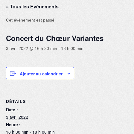
« Tous les Évènements
Danse
Choeur Variantes
Cet évènement est passé.
Guitare et basse
Concert du Chœur Variantes
Photos
3 avril 2022 @ 16 h 30 min
-
18 h 00 min
Nous contacter
Ajouter au calendrier
DÉTAILS
Date :
3 avril 2022
Heure :
16 h 30 min - 18 h 00 min